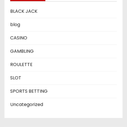
BLACK JACK
blog
CASINO
GAMBLING
ROULETTE
SLOT
SPORTS BETTING
Uncategorized