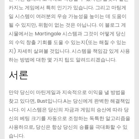
카지노 게임에서 특히 인기가 있습니다. 그리고 마팅게
일 시스템이 여러분의 우승 가능성을 높이는 데 도움이
될 수 있지만, 위험이 없는 것은 아닙니다. 이 블로그 게
시물에서는 Martingale 시스템과 그것이 어떻게 당신
의 수익 창출 기회를 도울 수 있는지(또는 해칠 수 있는
지) 자세히 살펴볼 것입니다. 시스템을 책임감 있게 사용
하는 방법에 대한 몇 가지 팁도 알려드리겠습니다.
서론
만약 당신이 마틴게일과 지속적으로 이익을 낼 방법을
찾고 있다면, Bust입니다.A는 당신에게 완벽한 해결책입
니다. 이 시스템은 당신의 자금과 게임의 승산에 따라 당
신의 베팅 크기를 자동으로 조정하는 독특한 알고리즘을
사용하므로, 당신은 항상 당신의 승률을 극대화할 수 있
습니다.