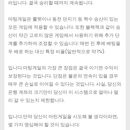
러입니다. 결국 승리할 때까지 계속됩니다.
마팅게일은 룰렛이나 동전 던지기 등 짝수 승산이 있는
모든 게임에 적용할 수 있습니다. 또한 블랙잭과 같이 승
산이 약간 고르지 않은 게임에서 사용하기 위해 추가 단
계를 추가하여 조정할 수 있습니다: 매번 진 후에 베팅을
두 배로 하는 대신 특정 비율(일반적으로 약 1%).
입니다.마팅게일의 가장 큰 장점은 결국 이기면 수익이
보장된다는 것입니다. 단점은 불운의 연속이 있을 경우
매우 큰 손실로 이어질 수 있다는 것입니다. 사실, 당신의
은행 계좌의 크기만이 당신이 이 시스템으로 얼마나 멀
리 갈 수 있는지 제한합니다.
입니다.만약 당신이 마틴게일을 시도해 볼 생각이라면,
몇 가지 명심해야 할 것이 있습니다: