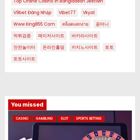
Top Online Casino In Bangladesh Jeetwin
V9bet Đăng Nhập
Vibet77
Vkyat
Www King855 Com
สล็อตแตกง่าย
꽁머니
먹튀검증
메이저사이트
바카라사이트
안전놀이터
온라인홀덤
카지노사이트
토토
토토사이트
You missed
CASINO
GAMBLING
SLOT
SPORTS BETTING