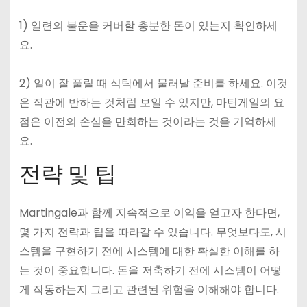
1) 일련의 불운을 커버할 충분한 돈이 있는지 확인하세
요.
2) 일이 잘 풀릴 때 식탁에서 물러날 준비를 하세요. 이것
은 직관에 반하는 것처럼 보일 수 있지만, 마틴게일의 요
점은 이전의 손실을 만회하는 것이라는 것을 기억하세
요.
전략 및 팁
Martingale과 함께 지속적으로 이익을 얻고자 한다면,
몇 가지 전략과 팁을 따라갈 수 있습니다. 무엇보다도, 시
스템을 구현하기 전에 시스템에 대한 확실한 이해를 하
는 것이 중요합니다. 돈을 저축하기 전에 시스템이 어떻
게 작동하는지 그리고 관련된 위험을 이해해야 합니다.