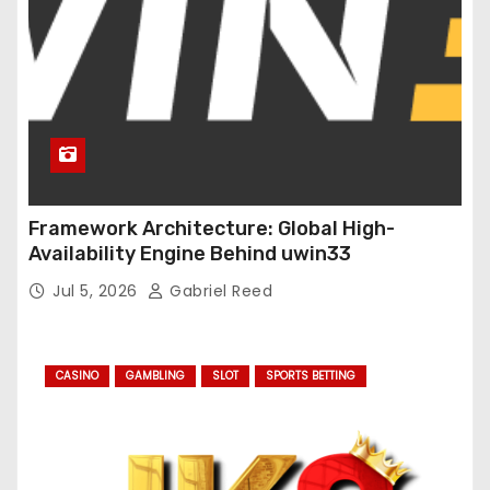
Framework Architecture: Global High-
Availability Engine Behind uwin33
Jul 5, 2026
Gabriel Reed
CASINO
GAMBLING
SLOT
SPORTS BETTING