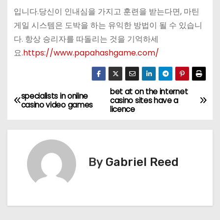
입니다.당신이 인내심을 가지고 훈련을 받는다면, 마틴
게일 시스템은 도박을 하는 유익한 방법이 될 수 있습니
다. 항상 승리자를 따돌리는 것을 기억하세
요.
https://www.papahashgame.com/
bet at on the internet
P
specialists in online
casino sites have a
casino video games
licence
o
s
t
By
Gabriel Reed
n
a